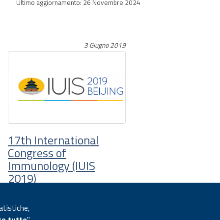
Ultimo aggiornamento: 26 Novembre 2024
3 Giugno 2019
17th International
Congress of
Immunology (IUIS
2019)
News:
Attualità
atistiche,
Biotecnologie
,
Salute
to tutto
"