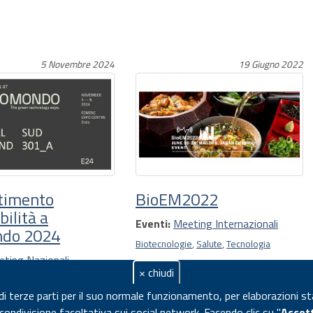
5 Novembre 2024
19 Giugno 2022
rtimento
BioEM2022
bilità a
Eventi:
Meeting Internazionali
do 2024
Biotecnologie
,
Salute
,
Tecnologia
ting Nazionali
× chiudi
conomia circolare
,
 di terze parti per il suo normale funzionamento, per elaborazioni st
e
i condivisione facoltativa sui social network.
Facendo clic su "
Accet