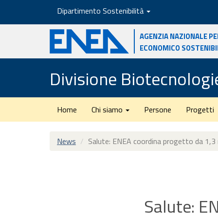
Salta
Dipartimento Sostenibilità
al
contenuto
Agenzia nazionale pe
principale
economico sostenibi
Divisione Biotecnologi
Home
Chi siamo
Persone
Progetti
News
Salute: ENEA coordina progetto da 1,3 m
Salute: E