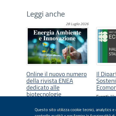
Leggi anche
28 Luglio 2026
Online il nuovo numero
Il Dipa
della rivista ENEA
Sosteni
dedicato alle
Ecomon
biotecnologie
Eventi:
Mee
News:
Attualità
Ecomondo
,
E
Questo sito utilizza cookie tecnici, analytics e
Biotecnologi
Biotecnologie
controllo qualità e per fornire le funzionalità d