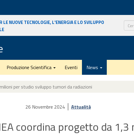
r le nuove tecnologie, l'energia e lo sviluppo
le
Cerca
e
Produzione Scientifica
Eventi
News
ilioni per studio sviluppo tumori da radiazioni
26 Novembre 2024
Attualità
NEA coordina progetto da 1,3 