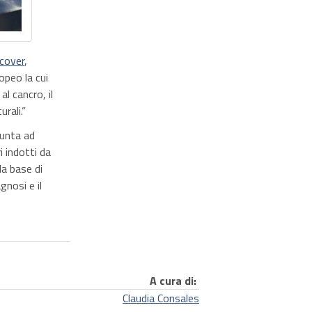
cover
,
opeo la cui
al cancro, il
urali.”
unta ad
i indotti da
la base di
gnosi e il
A cura di:
Claudia Consales