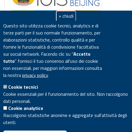
× chiudi
Questo sito utilizza cookie tecnici, analytics e di
terze parti per il suo normale funzionamento, per
17th International Congress of
elaborazioni statistiche, controllo qualità e per
fornire le funzionalità di condivisione facoltativa
Immunology (IUIS 2019)
sui social network.
Facendo clic su "
Accetto
News:
Attualità
tutto
" fornisci il tuo consenso all'uso dei cookie
non essenziali. per maggiori informazioni consulta
Biotecnologie
,
Salute
la nostra
privacy policy
Cookie tecnici
Divisione Tecnologie e Metodologie per la Salvaguardia della
Cookie essenziali per il funzionamento del sito. Non raccolgono
Salute - CR ENEA Casaccia Via Anguillarese 301, 00123
dati personali.
Roma. Segreteria di Divisione +0630483938,
segreteria.sspt-
Cookie analytics
tecs@enea.it
Raccolgono statistiche anonime e aggregate sull'attività degli
utenti.
ENEA - Lungotevere Thaon di Revel, 76 - 00196 ROMA Italia