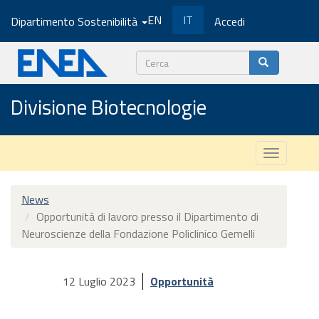
Salta
EN
IT
Dipartimento Sostenibilità
Accedi
al
contenuto
principale
Cerca
Divisione Biotecnologie
Toggle
navigatio
News
Opportunità di lavoro presso il Dipartimento di
Neuroscienze della Fondazione Policlinico Gemelli
12 Luglio 2023
Opportunità